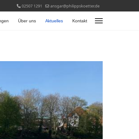
02507 1291
ansgar@philippskoetter.de
ngen
Über uns
Aktuelles
Kontakt