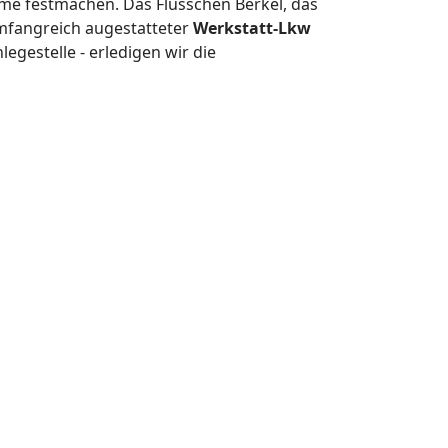
eme festmachen. Das Flüsschen Berkel, das
 umfangreich augestatteter
Werkstatt-Lkw
legestelle - erledigen wir die